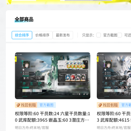
全部商品
综合排序
价格排序
最新发布
只显示：
官方截图
可
权限等阶:60 干员数:24 六星干员数量:1
权限等阶:60 干员
0 武库配额:3965 嵌晶玉:60 3潜庄方
3 武库配额:4615
宜，2潜艾尔黛拉，1潜别礼，1潜黎
礼，2潜庄方宜，
明日方舟:终末地
/官服
明日方舟:终末地
/官服