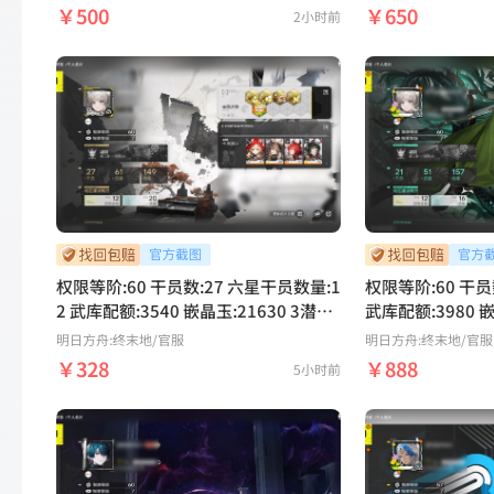
风，0潜弭弗，0潜汤汤，0潜洁尔佩
1潜莱万汀，1潜
￥500
￥650
2小时前
塔，0潜莱万汀，骏卫 3潜雾中微光，0
0潜梨诺，0潜诀
潜熔铸火焰，0潜爆破单元，0潜沧溟星
茜，0潜汤汤，0
梦，0潜典范，0潜孤舟，0潜赫拉芬
3潜破碎君王，2
格，0潜破碎君王，0潜同类相食，0潜
梦，0潜狼之绯，
骁勇，0潜楔子 5潜阿列什，5潜艾维文
焰，0潜爆破单元
娜，5潜陈千语，5潜大潘，5潜弧光，
扶摇，0潜孤舟，
5潜狼卫，5潜佩丽卡，5潜赛希，5潜
愿，0潜骑士精神
昼雪【鹿鹿游戏服务网】
潜同类相食，0潜
0潜遗忘，0潜艺
潜艾维文娜，5潜
潜弧光，5潜狼卫
权限等阶:60 干员数:27 六星干员数量:1
权限等阶:60 干员
希，5潜昼雪【鹿
2 武库配额:3540 嵌晶玉:21630 3潜艾
武库配额:3980 
尔黛拉，2潜骏卫，1潜洛茜，1潜莱万
宜，2潜别礼，1
明日方舟:终末地
/官服
明日方舟:终末地
/官服
汀，1潜伊冯，1潜余烬，0潜卡缪，0
潜余烬，0潜艾尔
￥328
￥888
5小时前
潜庄方宜，0潜汤汤，0潜洁尔佩塔，0
草，0潜爆破单元
潜别礼，0潜黎风 0潜狼之绯，0潜熔铸
破碎君王，0潜骑
火焰，0潜白夜新星，0潜不知归，0潜
器，0潜同类相食
沧溟星梦，0潜典范，0潜孤舟，0潜赫
楔子，0潜昔日精
拉芬格，0潜宏愿，0潜领航者，0潜破
什，5潜艾维文娜