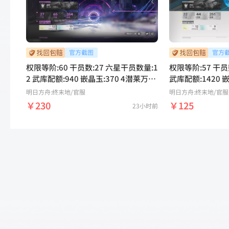
碎君王，0潜骑士精神，0潜使命必达，
潘，5潜弧光，5
0潜同类相食，0潜雾中微光，0潜显赫
5潜赛希，5潜昼雪
声名，0潜骁勇，0潜楔子，0潜昔日精
6星ദ്ദി ༎ຶ‿༎ຶ 
品，0潜遗忘 5潜阿列什，5潜艾维文
娜，5潜陈千语，5潜大潘，5潜弧光，
5潜狼卫，5潜佩丽卡，5潜赛希，5潜
权限等阶:60 干员数:27 六星干员数量:1
权限等阶:57 干员
昼雪 卖家说:权限等级60，升级材料
2 武库配额:940 嵌晶玉:370 4潜莱万
武库配额:1420 
多，有留存20000嵌晶玉+一张寻访情
汀，4潜艾尔黛拉，4潜余烬，1潜伊
汀，1潜别礼，1
明日方舟:终末地
/官服
明日方舟:终末地
/官服
报书和大量体力【鹿鹿游戏服务网】
冯，1潜别礼，1潜骏卫，1潜黎风，0
潜洁尔佩塔，0潜
￥230
￥125
23小时前
潜卡缪，0潜弭弗，0潜庄方宜，0潜汤
潜骑士精神，0潜
汤，0潜洁尔佩塔 2潜同类相食，1潜熔
星，0潜不知归，
铸火焰，1潜白夜新星，1潜大雷斑，0
摇，0潜热熔切割
潜落草，0潜爆破单元，0潜不知归，0
潜楔子，0潜遗忘
潜沧溟星梦，0潜典范，0潜负山，0潜
文娜，5潜陈千语
扶摇，0潜孤舟，0潜赫拉芬格，0潜宏
光，5潜佩丽卡，
愿，0潜领航者，0潜破碎君王，0潜骑
4潜昼雪 卖家说
士精神，0潜热熔切割器，0潜骁勇，0
装备刷完，武器
潜楔子，0潜昔日精品，0潜遗忘，0潜
游戏服务网】
艺术暴君 5潜阿列什，5潜艾维文娜，5
潜陈千语，5潜大潘，5潜弧光，5潜狼