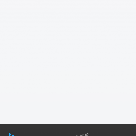
卫，5潜佩丽卡，5潜赛希，5潜昼雪 卖
家说:可刀，附赠明日方舟账号，可看
主页【鹿鹿游戏服务网】