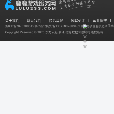
关于我们
联系我们
投诉建议
诚聘英才
营业执照
增值电信
浙ICP备2025200545号-2
浙公网安备33071802889489号
电子营业执照
Copyright Reserved © 2025 东方云起(浙江)信息数据有限公司 版权所有