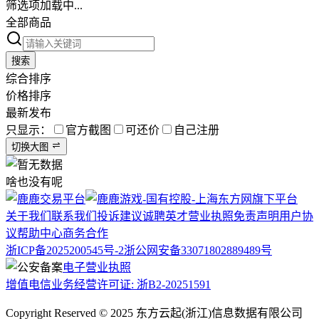
筛选项加载中...
全部商品
搜索
综合排序
价格排序
最新发布
只显示：
官方截图
可还价
自己注册
切换大图
啥也没有呢
关于我们
联系我们
投诉建议
诚聘英才
营业执照
免责声明
用户协
议
帮助中心
商务合作
浙ICP备2025200545号-2
浙公网安备33071802889489号
电子营业执照
增值电信业务经营许可证: 浙B2-20251591
Copyright Reserved © 2025 东方云起(浙江)信息数据有限公司