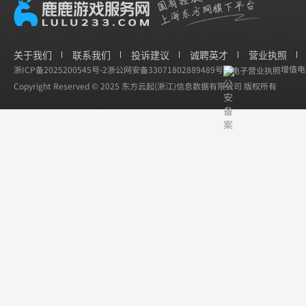
关于我们
联系我们
投诉建议
诚聘英才
营业执照
增值电信
浙ICP备2025200545号-2
浙公网安备33071802889489号
电子营业执照
Copyright Reserved © 2025 东方云起(浙江)信息数据有限公司 版权所有