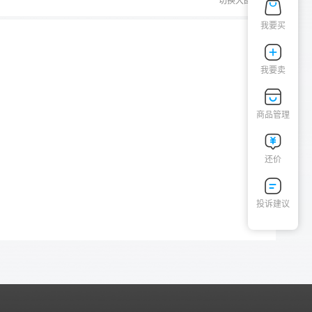
切换大图
我要买
我要卖
商品管理
还价
投诉建议