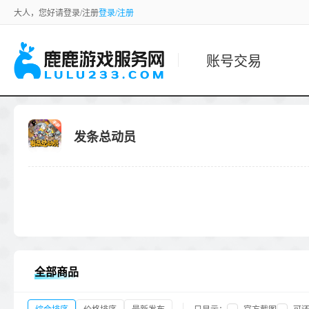
大人，您好请登录/注册
登录/注册
账号交易
发条总动员
全部商品