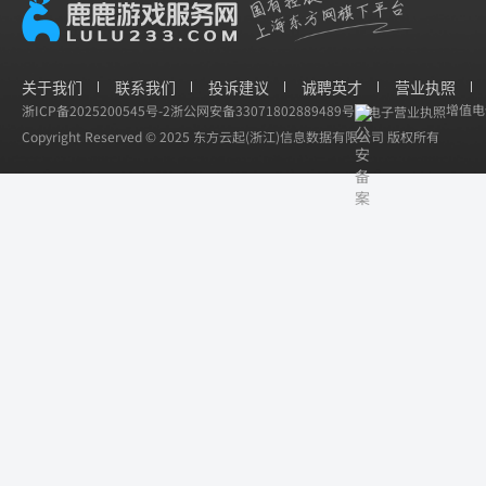
关于我们
联系我们
投诉建议
诚聘英才
营业执照
增值电信
浙ICP备2025200545号-2
浙公网安备33071802889489号
电子营业执照
Copyright Reserved © 2025 东方云起(浙江)信息数据有限公司 版权所有