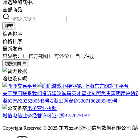
筛选项加载中...
全部商品
搜索
综合排序
价格排序
最新发布
只显示：
官方截图
可还价
自己注册
切换大图
啥也没有呢
关于我们
联系我们
投诉建议
诚聘英才
营业执照
免责声明
用户协
浙ICP备2025200545号-2
浙公网安备33071802889489号
电子营业执照
增值电信业务经营许可证: 浙B2-20251591
Copyright Reserved © 2025 东方云起(浙江)信息数据有限公司