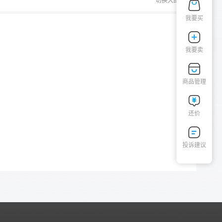
切换大图
我要买
我要卖
商品管理
还价
投诉建议