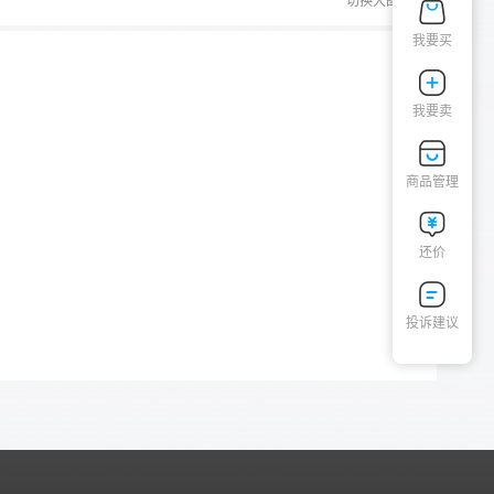
切换大图
我要买
我要卖
商品管理
还价
投诉建议