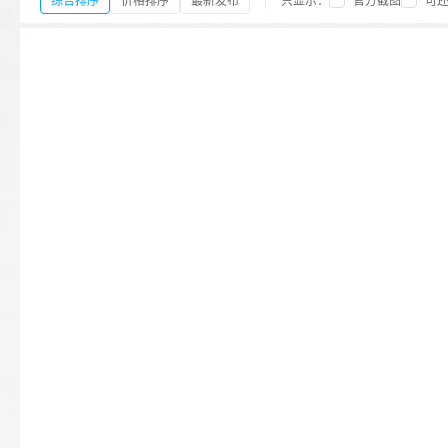
综合排序
价格排序
最新发布
只显示：
官方截图
可