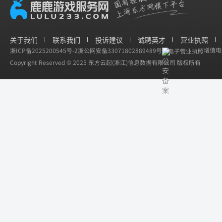
关于我们
联系我们
投诉建议
诚聘英才
营业执照
增值电信
浙ICP备2025200545号-2
浙公网安备33071802889489号
电子营业执照
Copyright Reserved © 2025 东方云起(浙江)信息数据有限公司 版权所有