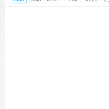
综合排序
价格排序
最新发布
只显示：
官方截图
可