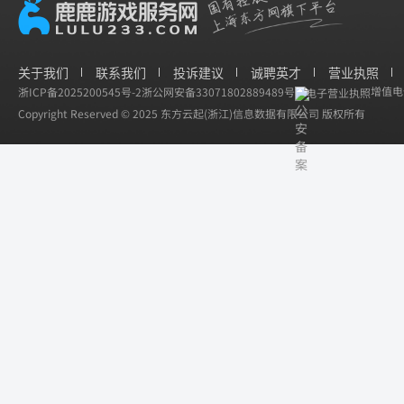
关于我们
联系我们
投诉建议
诚聘英才
营业执照
增值电信
浙ICP备2025200545号-2
浙公网安备33071802889489号
电子营业执照
Copyright Reserved © 2025 东方云起(浙江)信息数据有限公司 版权所有