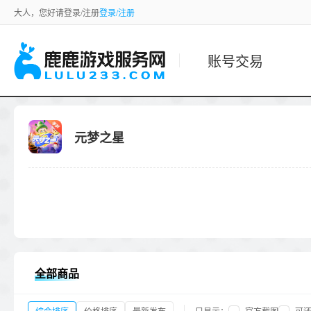
大人，您好请登录/注册
登录/注册
账号交易
元梦之星
全部商品