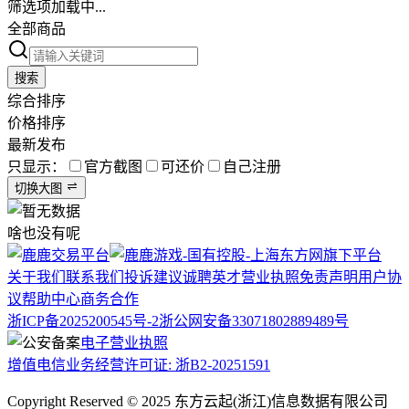
筛选项加载中...
全部商品
搜索
综合排序
价格排序
最新发布
只显示：
官方截图
可还价
自己注册
切换大图
啥也没有呢
关于我们
联系我们
投诉建议
诚聘英才
营业执照
免责声明
用户协
议
帮助中心
商务合作
浙ICP备2025200545号-2
浙公网安备33071802889489号
电子营业执照
增值电信业务经营许可证: 浙B2-20251591
Copyright Reserved © 2025 东方云起(浙江)信息数据有限公司