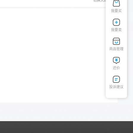
切换大图
我要买
我要卖
商品管理
还价
投诉建议