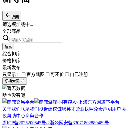
返回
筛选项加载中...
全部商品
搜索
综合排序
价格排序
最新发布
只显示：
官方截图
可还价
自己注册
切换大图
啥也没有呢
关于我们
联系我们
投诉建议
诚聘英才
营业执照
免责声明
用户协
议
帮助中心
商务合作
浙ICP备2025200545号-2
浙公网安备33071802889489号