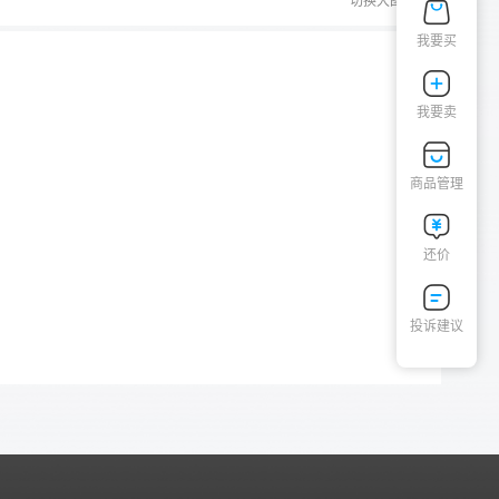
切换大图
我要买
我要卖
商品管理
还价
投诉建议