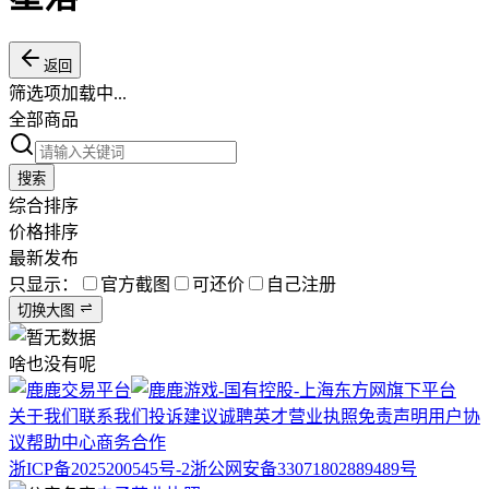
返回
筛选项加载中...
全部商品
搜索
综合排序
价格排序
最新发布
只显示：
官方截图
可还价
自己注册
切换大图
啥也没有呢
关于我们
联系我们
投诉建议
诚聘英才
营业执照
免责声明
用户协
议
帮助中心
商务合作
浙ICP备2025200545号-2
浙公网安备33071802889489号