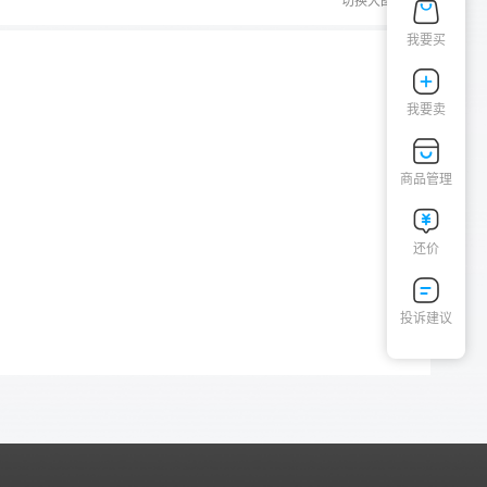
切换大图
我要买
我要卖
商品管理
还价
投诉建议