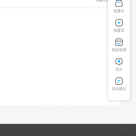
切换大图
我要买
我要卖
商品管理
还价
投诉建议