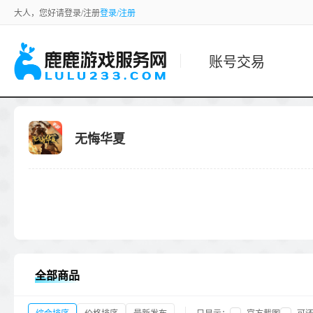
大人，您好请登录/注册
登录/注册
账号交易
无悔华夏
全部商品