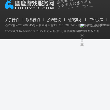
关于我们
联系我们
投诉建议
诚聘英才
营业执照
增值电信
浙ICP备2025200545号-2
浙公网安备33071802889489号
电子营业执照
Copyright Reserved © 2025 东方云起(浙江)信息数据有限公司 版权所有