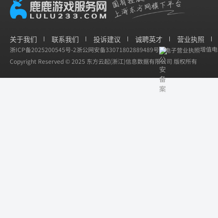
关于我们
联系我们
投诉建议
诚聘英才
营业执照
增值电信
浙ICP备2025200545号-2
浙公网安备33071802889489号
电子营业执照
Copyright Reserved © 2025 东方云起(浙江)信息数据有限公司 版权所有