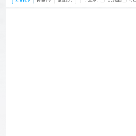
综合排序
价格排序
最新发布
只显示：
官方截图
可