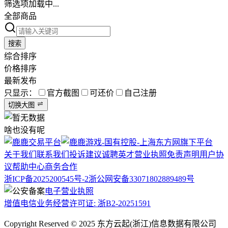
筛选项加载中...
全部商品
搜索
综合排序
价格排序
最新发布
只显示：
官方截图
可还价
自己注册
切换大图
啥也没有呢
关于我们
联系我们
投诉建议
诚聘英才
营业执照
免责声明
用户协
议
帮助中心
商务合作
浙ICP备2025200545号-2
浙公网安备33071802889489号
电子营业执照
增值电信业务经营许可证: 浙B2-20251591
Copyright Reserved © 2025 东方云起(浙江)信息数据有限公司