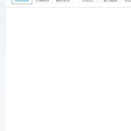
综合排序
价格排序
最新发布
只显示：
官方截图
可