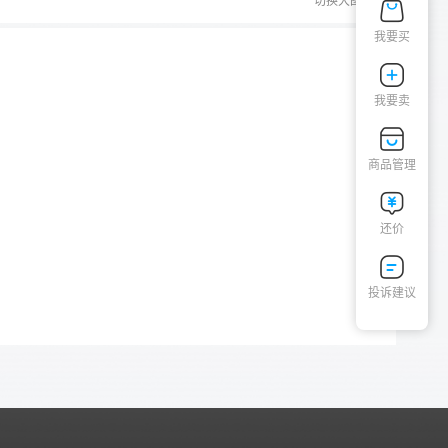
切换大图
我要买
我要卖
商品管理
还价
投诉建议