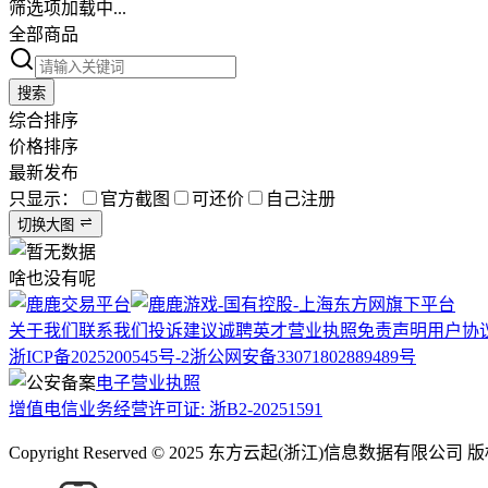
筛选项加载中...
全部商品
搜索
综合排序
价格排序
最新发布
只显示：
官方截图
可还价
自己注册
切换大图
啥也没有呢
关于我们
联系我们
投诉建议
诚聘英才
营业执照
免责声明
用户协
浙ICP备2025200545号-2
浙公网安备33071802889489号
电子营业执照
增值电信业务经营许可证: 浙B2-20251591
Copyright Reserved © 2025 东方云起(浙江)信息数据有限公司