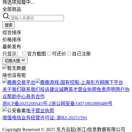
筛选项加载中...
全部商品
搜索
综合排序
价格排序
最新发布
只显示：
官方截图
可还价
自己注册
切换大图
啥也没有呢
关于我们
联系我们
投诉建议
诚聘英才
营业执照
免责声明
用户协
议
帮助中心
商务合作
浙ICP备2025200545号-2
浙公网安备33071802889489号
电子营业执照
增值电信业务经营许可证: 浙B2-20251591
Copyright Reserved © 2025 东方云起(浙江)信息数据有限公司