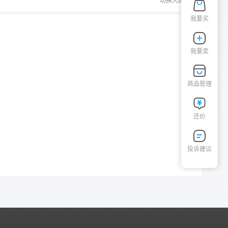
切换大图
我要买
我要卖
商品管理
还价
投诉建议