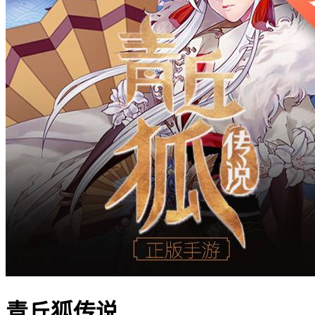
青丘狐传说