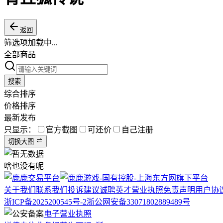
返回
筛选项加载中...
全部商品
搜索
综合排序
价格排序
最新发布
只显示：
官方截图
可还价
自己注册
切换大图
啥也没有呢
关于我们
联系我们
投诉建议
诚聘英才
营业执照
免责声明
用户协
浙ICP备2025200545号-2
浙公网安备33071802889489号
电子营业执照