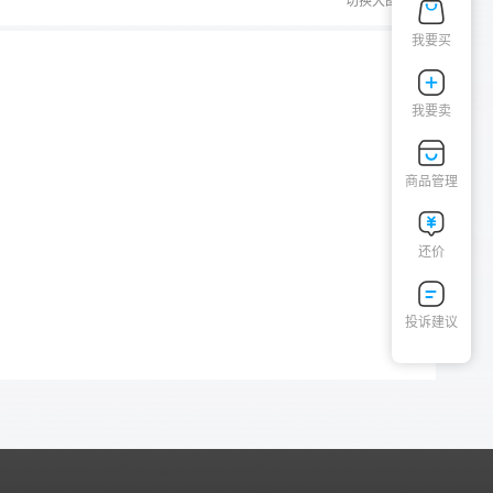
切换大图
我要买
我要卖
商品管理
还价
投诉建议