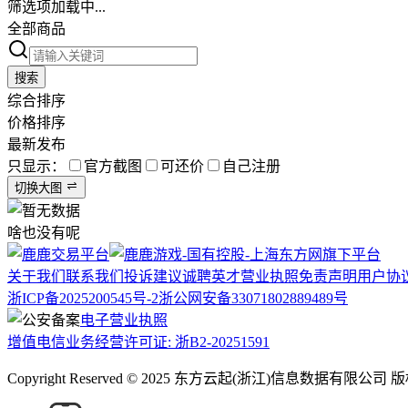
筛选项加载中...
全部商品
搜索
综合排序
价格排序
最新发布
只显示：
官方截图
可还价
自己注册
切换大图
啥也没有呢
关于我们
联系我们
投诉建议
诚聘英才
营业执照
免责声明
用户协
浙ICP备2025200545号-2
浙公网安备33071802889489号
电子营业执照
增值电信业务经营许可证: 浙B2-20251591
Copyright Reserved © 2025 东方云起(浙江)信息数据有限公司