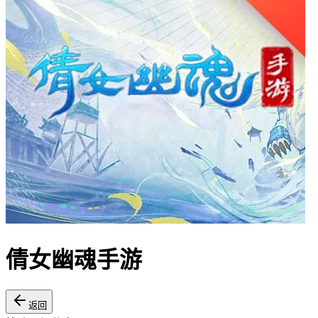
倩女幽魂手游
返回