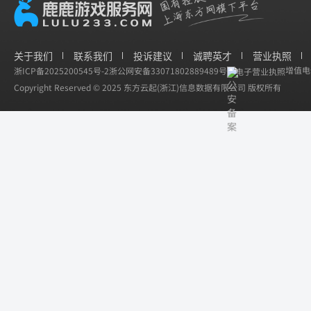
关于我们
联系我们
投诉建议
诚聘英才
营业执照
增值电信
浙ICP备2025200545号-2
浙公网安备33071802889489号
电子营业执照
Copyright Reserved © 2025 东方云起(浙江)信息数据有限公司 版权所有