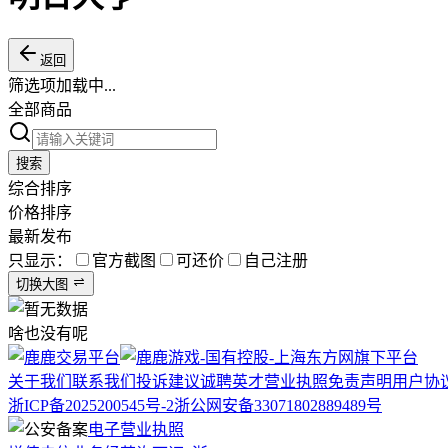
返回
筛选项加载中...
全部商品
搜索
综合排序
价格排序
最新发布
只显示：
官方截图
可还价
自己注册
切换大图
啥也没有呢
关于我们
联系我们
投诉建议
诚聘英才
营业执照
免责声明
用户协
浙ICP备2025200545号-2
浙公网安备33071802889489号
电子营业执照