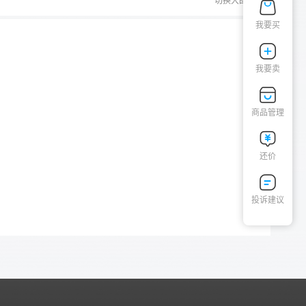
切换大图
我要买
我要卖
商品管理
还价
投诉建议