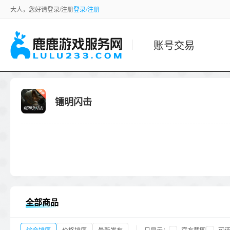
大人，您好请登录/注册
登录/注册
账号交易
镭明闪击
全部商品