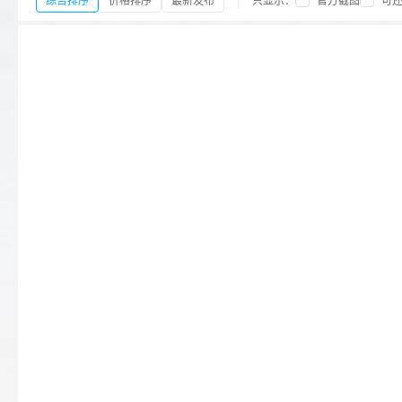
综合排序
价格排序
最新发布
只显示：
官方截图
可