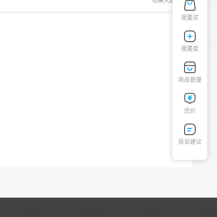
切换大图
我要买
我要卖
商品管理
还价
投诉建议