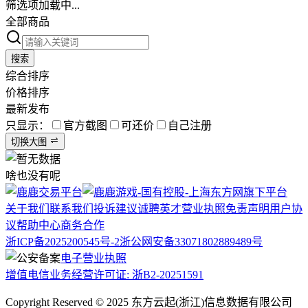
筛选项加载中...
全部商品
搜索
综合排序
价格排序
最新发布
只显示：
官方截图
可还价
自己注册
切换大图
啥也没有呢
关于我们
联系我们
投诉建议
诚聘英才
营业执照
免责声明
用户协
议
帮助中心
商务合作
浙ICP备2025200545号-2
浙公网安备33071802889489号
电子营业执照
增值电信业务经营许可证: 浙B2-20251591
Copyright Reserved © 2025 东方云起(浙江)信息数据有限公司