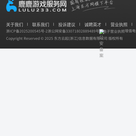
关于我们
联系我们
投诉建议
诚聘英才
营业执照
增值电信
浙ICP备2025200545号-2
浙公网安备33071802889489号
电子营业执照
Copyright Reserved © 2025 东方云起(浙江)信息数据有限公司 版权所有