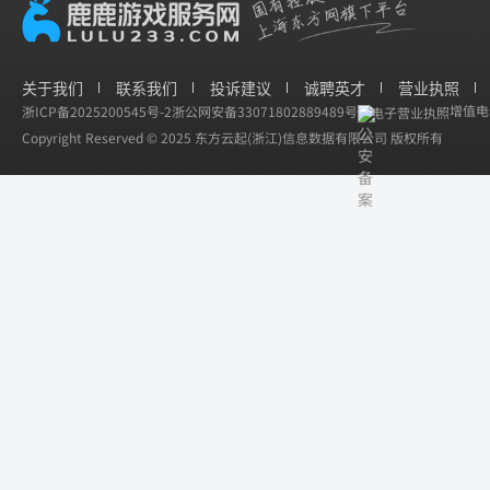
关于我们
联系我们
投诉建议
诚聘英才
营业执照
增值电信
浙ICP备2025200545号-2
浙公网安备33071802889489号
电子营业执照
Copyright Reserved © 2025 东方云起(浙江)信息数据有限公司 版权所有