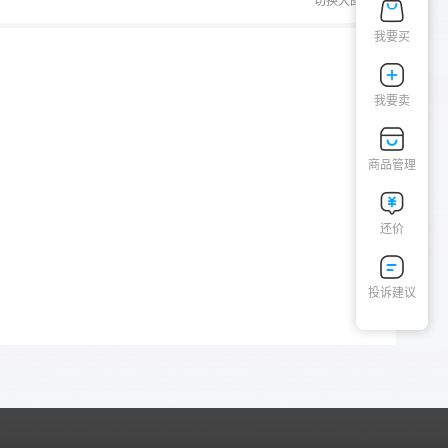
切换大图
我要买
我要卖
商品管理
还价
投诉建议