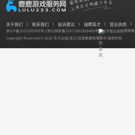
关于我们
联系我们
投诉建议
诚聘英才
营业执照
增值电信
浙ICP备2025200545号-2
浙公网安备33071802889489号
电子营业执照
Copyright Reserved © 2025 东方云起(浙江)信息数据有限公司 版权所有