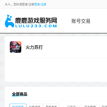
大人，您好请登录/注册
登录/注册
账号交易
火力苏打
全部商品