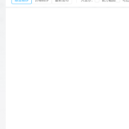
综合排序
价格排序
最新发布
只显示：
官方截图
可