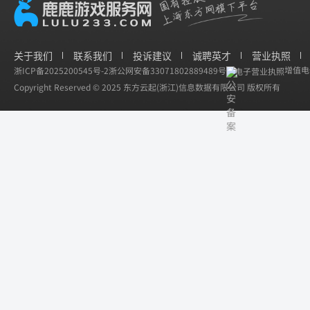
关于我们
联系我们
投诉建议
诚聘英才
营业执照
增值电信
浙ICP备2025200545号-2
浙公网安备33071802889489号
电子营业执照
Copyright Reserved © 2025 东方云起(浙江)信息数据有限公司 版权所有