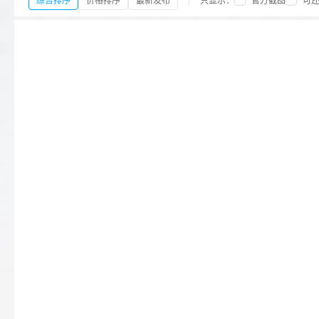
综合排序
价格排序
最新发布
只显示：
官方截图
可