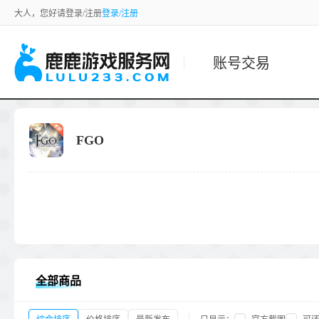
大人，您好请登录/注册
登录/注册
账号交易
FGO
全部商品