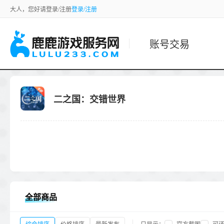
大人，您好请登录/注册
登录/注册
账号交易
二之国：交错世界
全部商品