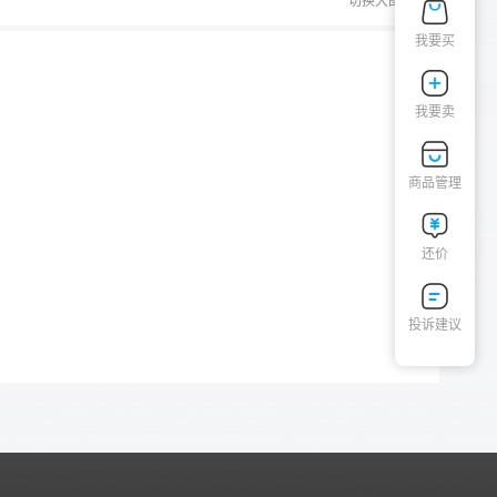
切换大图
我要买
我要卖
商品管理
还价
投诉建议