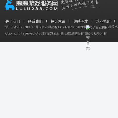
关于我们
联系我们
投诉建议
诚聘英才
营业执照
增值电信
浙ICP备2025200545号-2
浙公网安备33071802889489号
电子营业执照
Copyright Reserved © 2025 东方云起(浙江)信息数据有限公司 版权所有