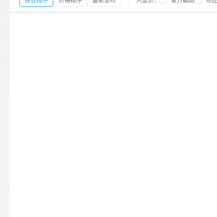
综合排序
价格排序
最新发布
只显示：
官方截图
可