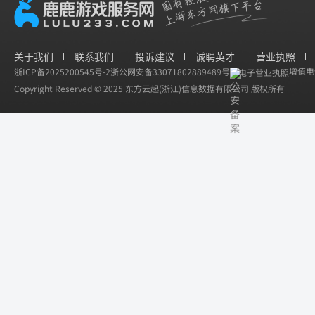
关于我们
联系我们
投诉建议
诚聘英才
营业执照
增值电信
浙ICP备2025200545号-2
浙公网安备33071802889489号
电子营业执照
Copyright Reserved © 2025 东方云起(浙江)信息数据有限公司 版权所有