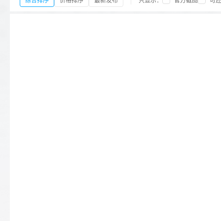
综合排序
价格排序
最新发布
只显示：
官方截图
可