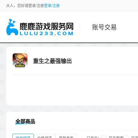
大人，您好请登录/注册
登录/注册
账号交易
重生之最强输出
全部商品