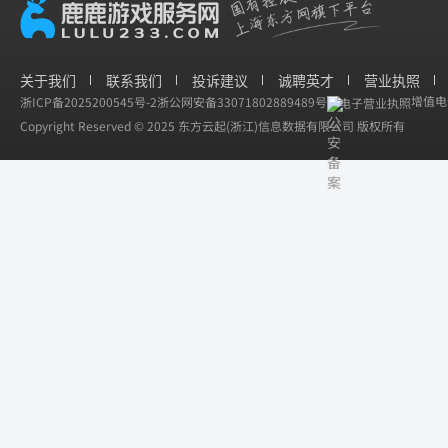
关于我们
联系我们
投诉建议
诚聘英才
营业执照
增值电信
浙ICP备2025200545号-2
浙公网安备33071802889489号
电子营业执照
Copyright Reserved © 2025 东方云起(浙江)信息数据有限公司 版权所有