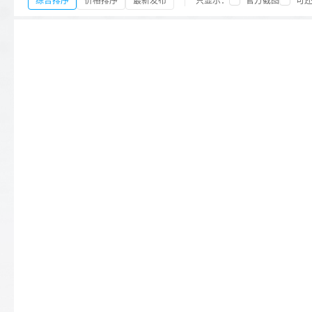
综合排序
价格排序
最新发布
只显示：
官方截图
可